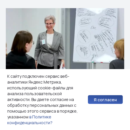
К сайту подключен сервис веб-
аналитики Яндекс Метрика,
использующий cookie-файлы для
анализа пользовательской
07.04.2023
активности. Вы даете согласие на
Я согласен
Драйверы и стопперы лидерского
обработку персональных данных с
потенциала
помощью этого сервиса в порядке,
указанном
в Политике
Цикл Мастерских "Карьера и лидерство", 1 марта 2023 г
конфиденциальности?